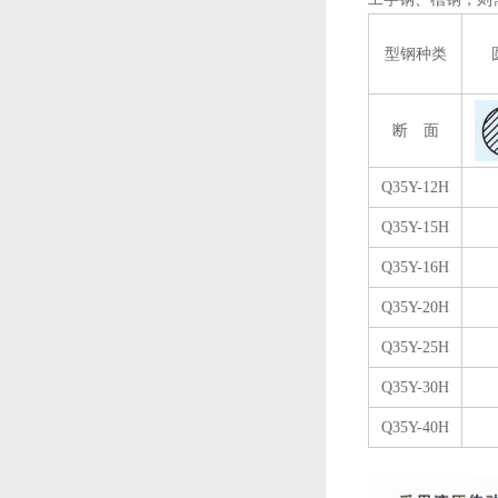
型钢种类
断 面
Q35Y-12H
Q35Y-15H
Q35Y-16H
Q35Y-20H
Q35Y-25H
Q35Y-30H
Q35Y-40H