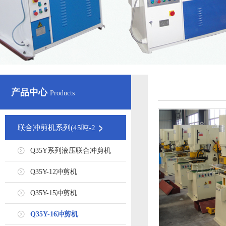
产品中心
Products
联合冲剪机系列(45吨-2
Q35Y系列液压联合冲剪机
Q35Y-12冲剪机
Q35Y-15冲剪机
Q35Y-16冲剪机