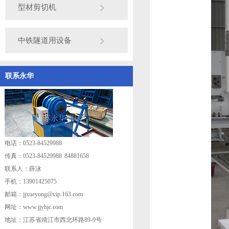
型材剪切机
中铁隧道用设备
联系永华
电话：0523-84529988
传真：0523-84529988 84881658
联系人：薛泳
手机：13901425075
邮箱：jjxueyong@vip.163.com
网址：www.jjyhjc.com
地址：江苏省靖江市西北环路89-9号