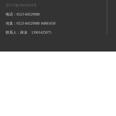
苏ICP备09058868号
电话：0523-84529988
传真：0523-84529988 84881658
联系人：薛泳 13901425075