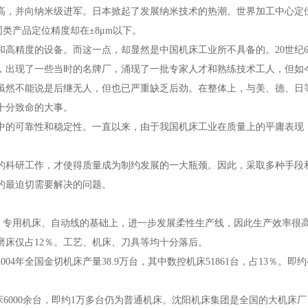
，并向纳米级进军。日本掀起了发展纳米技术的热潮。世界加工中心定
的同类产品定位精度却在±8μm以下。
精度的设备。而这一点，却显然是中国机床工业所不具备的。20世纪6
，出现了一些当时的名牌厂，涌现了一批专家人才和熟练技术工人，但如
虽然不能说是后继无人，但也已严重缺乏后劲。在整体上，与美、德、日
十分致命的大事。
的可靠性和稳定性。一直以来，由于我国机床工业在质量上的平庸表现
科研工作，才使得质量成为制约发展的一大瓶颈。因此，采取多种手段
的最迫切需要解决的问题。
专用机床、自动线的基础上，进一步发展柔性生产线，因此生产效率很
磨床仅占12％。工艺、机床、刀具等均十分落后。
年全国金切机床产量38.9万台，其中数控机床51861台，占13％。即约
6000余台，即约1万多台仍为普通机床。沈阳机床集团是全国的大机床厂