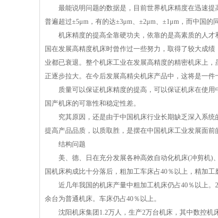
最能说明问题的数据是，目前世界机床精度在迅速提高
普遍超过±5μm，有的达±3μm、±2μm、±1μm，而中国
机床精度的提高全靠硬功夫，依靠的是高素质的人才和高
国在发展高精度机床时曾作过一些努力，取得了较大成绩
业都已衰退。整个机床工业在发展高精度的精密机床上，
正逐步拉大。在今后发展高精尖机床产品中，这将是一件
质量可以保证机床精度的提高，可以保证机床在使用中
国产机床的可靠性和稳定性差。
究其原因，还是由于中国机床行业长期缺乏深入系统的
提高产品品质，以质取胜，是摆在中国机床工业发展面前
结构问题
美、德、日在充分发展各种高效自动化机床(冲剪机)、
国机床构成比十分落后，粗加工车床占40％以上，精加工
近几年我国的机床产量中粗加工机床仍占40％以上。2004
余台为普通机床。车床仍占40％以上。
沈阳机床集团1.2万人，生产2万台机床，其中数控机床