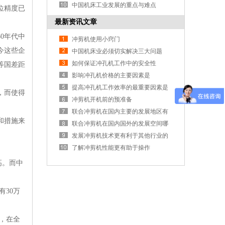
中国机床工业发展的重点与难点
位精度已
最新资讯文章
0年代中
冲剪机使用小窍门
今这些企
中国机床业必须切实解决三大问题
如何保证冲孔机工作中的安全性
等国差距
影响冲孔机价格的主要因素是
提高冲孔机工作效率的最重要因素是
，而使得
什么？
冲剪机开机前的预准备
联合冲剪机在国内主要的发展地区有
和措施来
哪些呢
联合冲剪机在国内国外的发展空间哪
一个更大呢
发展冲剪机技术更有利于其他行业的
发展
了解冲剪机性能更有助于操作
高。而中
有30万
，在全