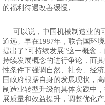
的福利待遇改善缓慢。
可以说，中国机械制造业的可
道远。早在1987年，联合国环
提出了“可持续发展”这一概念
持续发展概念的进行争论，而其
性条件下强调自然、社会、经济
国政府根据自身的发展现状，高
制造业转型升级的具体实践中，
展质量和效益提升，调整优化产