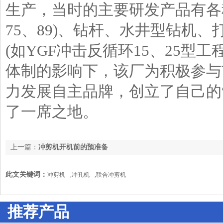
生产，当时的主要研发产品有各种
75、89)、钻杆、水井型钻机
(如YGF冲击反循环15、25型
体制的影响下，该厂为积极参与
力发展自主品牌，创立了自己的
了一席之地。
上一篇：
冲剪机开机前的预准备
此文关键词：
冲剪机
,
冲孔机
,
联合冲剪机
推荐产品