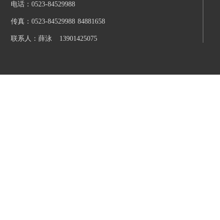
电话：0523-84529988
传真：0523-84529988 84881658
联系人：薛泳 13901425075