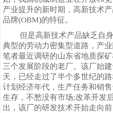
产业提升的新时期，高新技术产
品牌(OBM)的特征。
但是高新技术产品缺乏自身
典型的劳动力密集型道路，产业
笔者最近调研的山东省地质探矿
三个发展阶段的老厂。该厂始建
天，已经走过了半个多世纪的路
计划经济年代，生产任务和销售
生存，不愁没有市场;改革开发
出，该厂的研发技术开始走向前