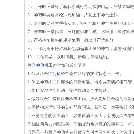
4．工作时应戴好手套和穿戴好劳动保护用品，严禁穿凉
5．冲剪时要经常给冲具加油，严防上下冲具歪斜。
6．送料时要注意手指安全，特别当板料冲到最后压脚压
7．开车时严禁拆装、校对剪刃和冲模。不准用力敲打冲
8．严格控制板料的规格范围，超出时严禁冲剪。
9．工作场所不得堆积其他物品和大量的冲料，调整和清
10．工作完毕，及时停机、断电，清理现场。
联合
冲剪机
工作时如何减少噪音
1. 保证联合
冲剪机
经常处在良好的技术状态下工作。
2. 保证冲剪机工作部件的完整可靠。特别要安装好排气
3. 防止零部件的松动，零件松动会产生振动。
4. 做好联合冲剪机保养检查工作。按规定加注合格的润
5. 保持相对运动件的良好配合间隙。驾驶员一定要按技
6. 不得随意改变供油量。如果供油量变大，会使喷入汽
供油提前角要调整准确。供油提前角调整的准确与否，不
会遇见一些联合冲剪机在排放废气时声音特别大，时常伴有