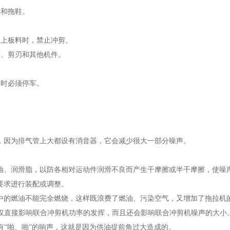
鞋和拖鞋。
不上板料时，禁止冲剪。
模、剪刃和其他机件。
扫时必须停车。
管，因为排气管上大都设有消音器，它会减少很大一部分噪声。
滑油、润滑脂，以防各相对运动件润滑不良而产生干摩擦或半干摩擦，使噪
术要求进行装配或调整。
缸中的燃油不能完全燃烧，这样既浪费了燃油、污染空气，又增加了拖拉机
仅直接影响联合冲剪机功率的发挥，而且还会影响联合冲剪机噪声的大小
“啪、啪”的响声，这就是因为供油提前角过大造成的。