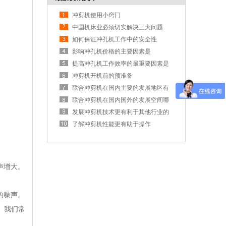
冲剪机使用小窍门
中国机床业必须切实解决三大问题
如何保证冲孔机工作中的安全性
影响冲孔机价格的主要因素是
提高冲孔机工作效率的最重要因素是
什么？
冲剪机开机前的预准备
联合冲剪机在国内主要的发展地区有
哪些呢
联合冲剪机在国内国外的发展空间哪
一个更大呢
发展冲剪机技术更有利于其他行业的
发展
了解冲剪机性能更有助于操作
声增大。
的噪声。
。我们常